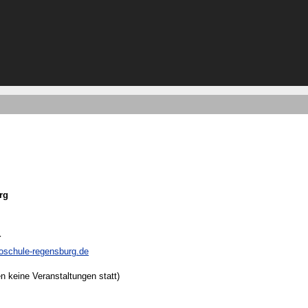
rg
4
oschule-regensburg.de
en keine Veranstaltungen statt)