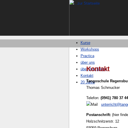
Kurse
Workshops
Practica
über uns
Kontakt
über den Tango
Kontakt
Tangoschule Regensbu
20 Jahre
Thomas Schmucker
Telefon:
(0941) 780 37 4
unterricht@tang
Postanschrift:
(hier find
Holzschnitzerstr. 12
93059 Regensburg