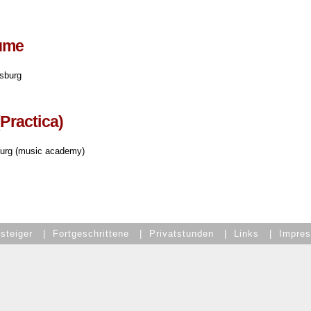
äume
sburg
Practica)
burg (music academy)
steiger
|
Fortgeschrittene
|
Privatstunden
|
Links
|
Impre